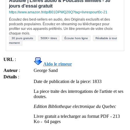
Audible | Livres audio & Podcasts illimités - 30
jours d'essai gratuit
https://www.amazon.fr/dp/B01DPWQ20Q?tag=livrespourt0c-21
Écoutez des best-sellers en audio, des Originals exclusifs et des
podcasts populaires. Écoutez en streaming ou téléchargez pour
profiter sur vos appareils préférés. Un titre premium de votre choix
chaque mois.
30 jours gratuits
500K+ titres
Écoute hors ligne
Résiliable à tout
moment
URL
:
Aldo le rimeur
Auteur
:
George Sand
Détails
:
Date de publication de la piece: 1833
La piece traite des interrogations de l'artiste et ses
doutes.
Edition Bibliotheque electronique du Quebec
Livre gratuit a telecharger au format PDF - 213
Ko -
64 pages