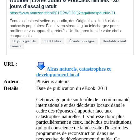
Audible | Livres audio & Podcasts illimités - 30
jours d'essai gratuit
https://www.amazon.fr/dp/B01DPWQ20Q?tag=livrespourt0c-21
Écoutez des best-sellers en audio, des Originals exclusifs et des
podcasts populaires. Écoutez en streaming ou téléchargez pour
profiter sur vos appareils préférés. Un titre premium de votre choix
chaque mois.
30 jours gratuits
500K+ titres
Écoute hors ligne
Résiliable à tout
moment
URL
:
Aleas naturels, catastrophes et
developpement local
Auteur
:
Plusieurs auteurs
Détails
:
Date de publication du eBook: 2011
Cet ouvrage porte sur le rôle de la communauté
internationale et des décideurs locaux dans le
cadre des réponses à apporter face aux
catastrophes naturelles. Il s'adresse donc plus
particulièrement à ceux, individus ou institutions,
qui ont conscience de la nécessité d'inscrire les
programmes de reconstruction dans une
perspective de développement durable. Ce