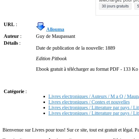
téléchargez pour pro
30 jours gratuits
5
URL
:
Allouma
Auteur
:
Guy de Maupassant
Détails
:
Date de publication de la nouvelle: 1889
Edition Pitbook
Ebook gratuit à télécharger au format PDF - 133 Ko
Catégorie
:
Livres electroniques / Auteurs / M a Q / Mau
Livres electroniques / Contes et nouvelles
Livres electroniques / Litterature par pays / Lit
Livres electroniques / Litterature par pays / Lit
Bienvenue sur Livres pour tous! Sur ce site, tout est gratuit et légal. P