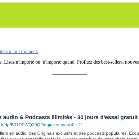
siliez à tout moment.
 Lisez n'importe où, n'importe quand. Profitez des best-sellers, nouveau
______________
s audio & Podcasts illimités - 30 jours d'essai gratuit
.fr/dp/B01DPWQ20Q?tag=livrespourt0c-21
lers en audio, des Originals exclusifs et des podcasts populaires. Éco