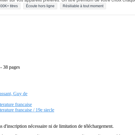
fiter sur vos appareils préférés. Un titre premium de votre choix chaqu
00K+ titres
Écoute hors ligne
Résiliable à tout moment
 - 38 pages
passant, Guy de
terature francaise
terature francaise / 19e siecle
as d'inscription nécessaire ni de limitation de téléchargement.