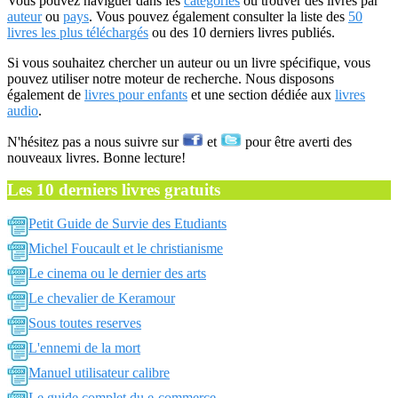
Vous pouvez naviguer dans les
catégories
ou trouver des livres par
auteur
ou
pays
. Vous pouvez également consulter la liste des
50
livres les plus téléchargés
ou des 10 derniers livres publiés.
Si vous souhaitez chercher un auteur ou un livre spécifique, vous
pouvez utiliser notre moteur de recherche. Nous disposons
également de
livres pour enfants
et une section dédiée aux
livres
audio
.
N'hésitez pas a nous suivre sur
et
pour être averti des
nouveaux livres. Bonne lecture!
Les 10 derniers livres gratuits
Petit Guide de Survie des Etudiants
Michel Foucault et le christianisme
Le cinema ou le dernier des arts
Le chevalier de Keramour
Sous toutes reserves
L'ennemi de la mort
Manuel utilisateur calibre
Le guide complet du e-commerce