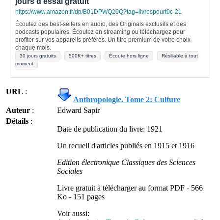
jours d'essai gratuit
https://www.amazon.fr/dp/B01DPWQ20Q?tag=livrespourt0c-21
Écoutez des best-sellers en audio, des Originals exclusifs et des
podcasts populaires. Écoutez en streaming ou téléchargez pour
profiter sur vos appareils préférés. Un titre premium de votre choix
chaque mois.
30 jours gratuits
500K+ titres
Écoute hors ligne
Résiliable à tout
moment
URL
:
Anthropologie. Tome 2: Culture
Auteur
:
Edward Sapir
Détails
:
Date de publication du livre: 1921
Un recueil d'articles publiés en 1915 et 1916
Edition électronique Classiques des Sciences
Sociales
Livre gratuit à télécharger au format PDF - 566
Ko - 151 pages
Voir aussi: