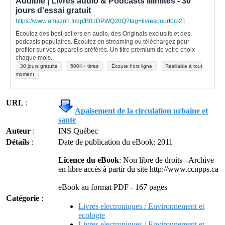
Audible | Livres audio & Podcasts illimités - 30
jours d'essai gratuit
https://www.amazon.fr/dp/B01DPWQ20Q?tag=livrespourt0c-21
Écoutez des best-sellers en audio, des Originals exclusifs et des
podcasts populaires. Écoutez en streaming ou téléchargez pour
profiter sur vos appareils préférés. Un titre premium de votre choix
chaque mois.
30 jours gratuits
500K+ titres
Écoute hors ligne
Résiliable à tout
moment
URL
:
Apaisement de la circulation urbaine et
sante
Auteur
:
INS Québec
Détails
:
Date de publication du eBook: 2011
Licence du eBook
: Non libre de droits - Archive
en libre accès à partir du site http://www.ccnpps.ca
eBook au format PDF - 167 pages
Catégorie
:
Livres electroniques / Environnement et
ecologie
Livres electroniques / Environnement et