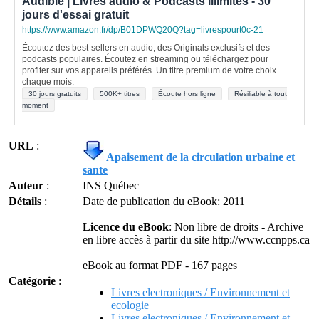
Audible | Livres audio & Podcasts illimités - 30
jours d'essai gratuit
https://www.amazon.fr/dp/B01DPWQ20Q?tag=livrespourt0c-21
Écoutez des best-sellers en audio, des Originals exclusifs et des
podcasts populaires. Écoutez en streaming ou téléchargez pour
profiter sur vos appareils préférés. Un titre premium de votre choix
chaque mois.
30 jours gratuits
500K+ titres
Écoute hors ligne
Résiliable à tout
moment
URL
:
Apaisement de la circulation urbaine et
sante
Auteur
:
INS Québec
Détails
:
Date de publication du eBook: 2011
Licence du eBook
: Non libre de droits - Archive
en libre accès à partir du site http://www.ccnpps.ca
eBook au format PDF - 167 pages
Catégorie
:
Livres electroniques / Environnement et
ecologie
Livres electroniques / Environnement et