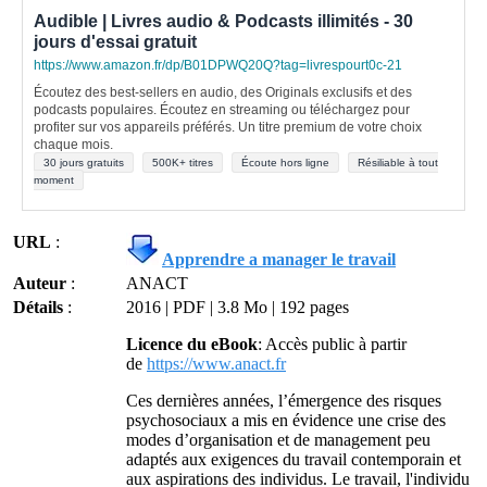
Audible | Livres audio & Podcasts illimités - 30
jours d'essai gratuit
https://www.amazon.fr/dp/B01DPWQ20Q?tag=livrespourt0c-21
Écoutez des best-sellers en audio, des Originals exclusifs et des
podcasts populaires. Écoutez en streaming ou téléchargez pour
profiter sur vos appareils préférés. Un titre premium de votre choix
chaque mois.
30 jours gratuits
500K+ titres
Écoute hors ligne
Résiliable à tout
moment
URL
:
Apprendre a manager le travail
Auteur
:
ANACT
Détails
:
2016 | PDF | 3.8 Mo | 192 pages
Licence du eBook
: Accès public à partir
de
https://www.anact.fr
Ces dernières années, l’émergence des risques
psychosociaux a mis en évidence une crise des
modes d’organisation et de management peu
adaptés aux exigences du travail contemporain et
aux aspirations des individus. Le travail, l'individu