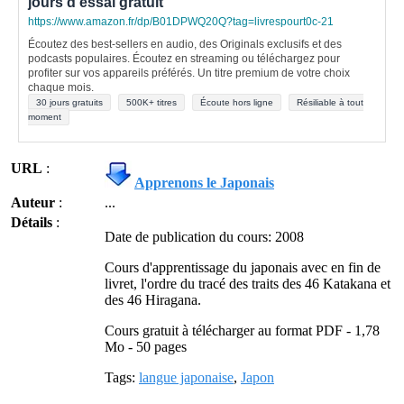
jours d'essai gratuit
https://www.amazon.fr/dp/B01DPWQ20Q?tag=livrespourt0c-21
Écoutez des best-sellers en audio, des Originals exclusifs et des
podcasts populaires. Écoutez en streaming ou téléchargez pour
profiter sur vos appareils préférés. Un titre premium de votre choix
chaque mois.
30 jours gratuits
500K+ titres
Écoute hors ligne
Résiliable à tout
moment
URL
:
Apprenons le Japonais
Auteur
:
...
Détails
:
Date de publication du cours: 2008
Cours d'apprentissage du japonais avec en fin de
livret, l'ordre du tracé des traits des 46 Katakana et
des 46 Hiragana.
Cours gratuit à télécharger au format PDF - 1,78
Mo - 50 pages
Tags:
langue japonaise
,
Japon