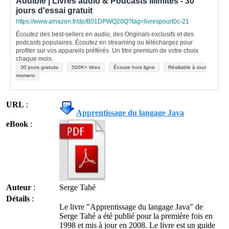
Audible | Livres audio & Podcasts illimités - 30
jours d'essai gratuit
https://www.amazon.fr/dp/B01DPWQ20Q?tag=livrespourt0c-21
Écoutez des best-sellers en audio, des Originals exclusifs et des
podcasts populaires. Écoutez en streaming ou téléchargez pour
profiter sur vos appareils préférés. Un titre premium de votre choix
chaque mois.
30 jours gratuits
500K+ titres
Écoute hors ligne
Résiliable à tout
moment
URL
:
Apprentissage du langage Java
eBook
:
Auteur
:
Serge Tahé
Détails
:
Le livre "Apprentissage du langage Java" de
Serge Tahé a été publié pour la première fois en
1998 et mis à jour en 2008. Le livre est un guide