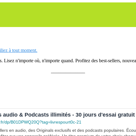
siliez à tout moment.
 Lisez n'importe où, n'importe quand. Profitez des best-sellers, nouveau
______________
s audio & Podcasts illimités - 30 jours d'essai gratuit
.fr/dp/B01DPWQ20Q?tag=livrespourt0c-21
lers en audio, des Originals exclusifs et des podcasts populaires. Éco