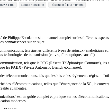
fiter sur vos appareils préférés. Un titre premium de votre choix chaqu
00K+ titres
Écoute hors ligne
Résiliable à tout moment
 de Philippe Escolano est un manuel complet sur les différents aspects
ses connaissances sur ce sujet.
ommunications, tels que les différents types de signaux (analogiques et
es technologies de transmission (cuivre, fibre optique, sans fil).
 communication, tels que le RTC (Réseau Téléphonique Commuté), les résea
s que les PABX (Private Automatic Branch eXchange).
es télécommunications, tels que les lois et les règlements régissant l'uti
rché des télécommunications, telles que l'émergence de la 5G, la conver
 réalité augmentée.
cations" est un guide complet et pratique sur les télécommunications, 
ication modernes.