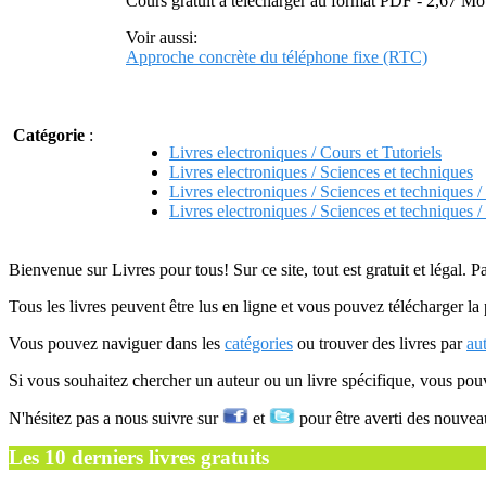
Cours gratuit à télécharger au format PDF - 2,67 Mo
Voir aussi:
Approche concrète du téléphone fixe (RTC)
Catégorie
:
Livres electroniques / Cours et Tutoriels
Livres electroniques / Sciences et techniques
Livres electroniques / Sciences et techniques / 
Livres electroniques / Sciences et techniques
Bienvenue sur Livres pour tous! Sur ce site, tout est gratuit et légal. P
Tous les livres peuvent être lus en ligne et vous pouvez télécharger la 
Vous pouvez naviguer dans les
catégories
ou trouver des livres par
au
Si vous souhaitez chercher un auteur ou un livre spécifique, vous po
N'hésitez pas a nous suivre sur
et
pour être averti des nouvea
Les 10 derniers livres gratuits