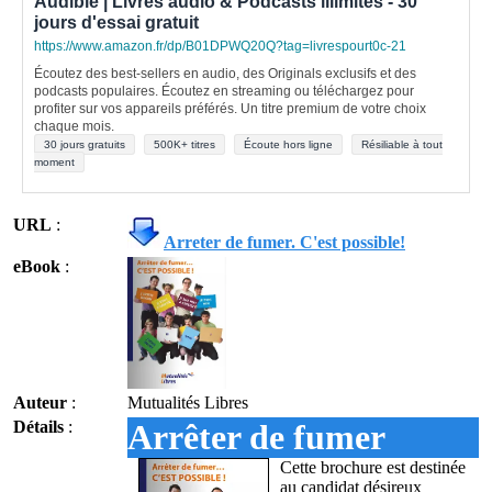
Audible | Livres audio & Podcasts illimités - 30
jours d'essai gratuit
https://www.amazon.fr/dp/B01DPWQ20Q?tag=livrespourt0c-21
Écoutez des best-sellers en audio, des Originals exclusifs et des
podcasts populaires. Écoutez en streaming ou téléchargez pour
profiter sur vos appareils préférés. Un titre premium de votre choix
chaque mois.
30 jours gratuits
500K+ titres
Écoute hors ligne
Résiliable à tout
moment
URL
:
Arreter de fumer. C'est possible!
eBook
:
Auteur
:
Mutualités Libres
Détails
:
Arrêter de fumer
Cette brochure est destinée
au candidat désireux