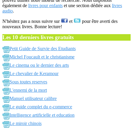
pouvez utiliser notre moteur de recherche. Nous disposons
également de
livres pour enfants
et une section dédiée aux
livres
audio
.
N'hésitez pas a nous suivre sur
et
pour être averti des
nouveaux livres. Bonne lecture!
Les 10 derniers livres gratuits
Petit Guide de Survie des Etudiants
Michel Foucault et le christianisme
Le cinema ou le dernier des arts
Le chevalier de Keramour
Sous toutes reserves
L'ennemi de la mort
Manuel utilisateur calibre
Le guide complet du e-commerce
Intelligence artificielle et education
Le miroir chinois