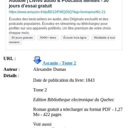
Audible | Livres audio & Podcasts illimités - 30
jours d'essai gratuit
https://www.amazon.fr/dp/B01DPWQ20Q?tag=livrespourt0c-21
Écoutez des best-sellers en audio, des Originals exclusifs et des
podcasts populaires. Écoutez en streaming ou téléchargez pour
profiter sur vos appareils préférés. Un titre premium de votre choix
chaque mois.
30 jours gratuits
500K+ titres
Écoute hors ligne
Résiliable à tout
moment
URL
:
Ascanio - Tome 2
Auteur
:
Alexandre Dumas
Détails
:
Date de publication du livre: 1843
Tome 2
Edition Bibliotheque electronique du Quebec
Roman gratuit a telecharger au format PDF - 1,27
Mo - 422 pages
Voir aussi: