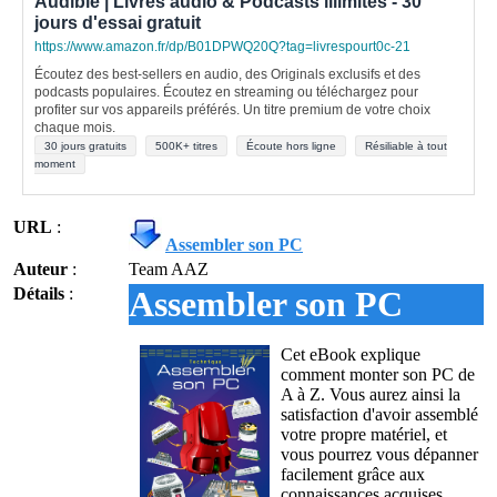
Audible | Livres audio & Podcasts illimités - 30
jours d'essai gratuit
https://www.amazon.fr/dp/B01DPWQ20Q?tag=livrespourt0c-21
Écoutez des best-sellers en audio, des Originals exclusifs et des
podcasts populaires. Écoutez en streaming ou téléchargez pour
profiter sur vos appareils préférés. Un titre premium de votre choix
chaque mois.
30 jours gratuits
500K+ titres
Écoute hors ligne
Résiliable à tout
moment
URL
:
Assembler son PC
Auteur
:
Team AAZ
Détails
:
Assembler son PC
Cet eBook explique
comment monter son PC de
A à Z. Vous aurez ainsi la
satisfaction d'avoir assemblé
votre propre matériel, et
vous pourrez vous dépanner
facilement grâce aux
connaissances acquises.