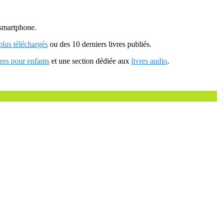
u smartphone.
 plus téléchargés
ou des 10 derniers livres publiés.
vres pour enfants
et une section dédiée aux
livres audio
.