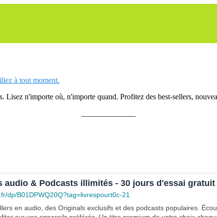
siliez à tout moment.
 Lisez n'importe où, n'importe quand. Profitez des best-sellers, nouveau
______________
s audio & Podcasts illimités - 30 jours d'essai gratuit
.fr/dp/B01DPWQ20Q?tag=livrespourt0c-21
lers en audio, des Originals exclusifs et des podcasts populaires. Éco