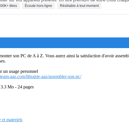
fiter sur vos appareils préférés. Un titre premium de votre choix chaqu
00K+ titres
Écoute hors ligne
Résiliable à tout moment
ter son PC de A à Z. Vous aurez ainsi la satisfaction d'avoir assembl
ses.
our un usage personnel
team-aaz.com/librairie-aaz/assembler-son-pc/
 3.3 Mo - 24 pages
 et materiels