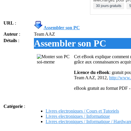
téléchargez pour pro
30 jours gratuits
5
URL
:
Assembler son PC
Auteur
:
Team AAZ
Détails
:
Assembler son PC
Cet eBook explique comment mon
grâce aux connaissances acqui
Licence du eBook
: gratuit p
Team AAZ, 2012,
http://www.
eBook gratuit au format PDF -
Catégorie
:
Livres electroniques / Cours et Tutoriels
Livres electroniques / Informatique
Livres electroniques / Informatique / Hardware