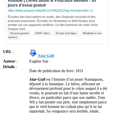
Audible | Livres audio & Podcasts illimités - 30
jours d'essai gratuit
https://www.amazon.fr/dp/B01DPWQ20Q?tag=livrespourt0c-21
Écoutez des best-sellers en audio, des Originals exclusifs et des
podcasts populaires. Écoutez en streaming ou téléchargez pour
profiter sur vos appareils préférés. Un titre premium de votre choix
chaque mois.
30 jours gratuits
500K+ titres
Écoute hors ligne
Résiliable à tout
moment
URL
:
Atar-Gull
Auteur
:
Eugène Sue
Détails
:
Date de publication du livre: 1831
Atar-Gull
est l’histoire d’un jeune Namaquois,
déporté à la Jamaïque. Le héros, affectant un
dévouement profond pour le colon auquel il a été
vendu, le poursuit en fait d’une haine secrète et
féroce, en particulier parce que son maître, Tom
Wil a fait pendre son père, tout simplement parce
que le vieil homme lui coûtait plus qu’il ne lui
rapportait. Sa vengeance sera terrible, totale,