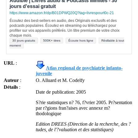
Audible | Livres audio & Podcasts illimités - 30
jours d'essai gratuit
https://www.amazon.fr/dp/B01DPWQ20Q?tag=livrespourt0c-21
Écoutez des best-sellers en audio, des Originals exclusifs et des
podcasts populaires. Écoutez en streaming ou téléchargez pour
profiter sur vos appareils préférés. Un titre premium de votre choix
chaque mois.
30 jours gratuits
500K+ titres
Écoute hors ligne
Résiliable à tout
moment
URL
:
Atlas regional de psychiatrie infanto-
juvenile
Auteur
:
O. Alluard et M. Codelfy
Détails
:
Date de publication: 2005
S?rie statistiques n? 76, f?vrier 2005. Pr?sentation
par r?gions fran?aises avec annexe m?
thodologique
Edition DREES (Direction de la recherche, des ?
tudes, de l'?valuation et des statistiques)