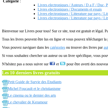
Catégorie
:
Livres electroniques / Auteurs / D a F / Duc, P
Livres electroniques / Documents et essais
Livres electroniques / Litterature par pays / Lit
Livres electroniques / Litterature par pays / L
Bienvenue sur Livres pour tous! Sur ce site, tout est gratuit et légal. P
Tous les livres peuvent être lus en ligne et vous pouvez télécharger la 
Vous pouvez naviguer dans les
catégories
ou trouver des livres par
au
Si vous souhaitez chercher un auteur ou un livre spécifique, vous po
N'hésitez pas a nous suivre sur
et
pour être averti des nouvea
Les 10 derniers livres gratuits
Petit Guide de Survie des Etudiants
Michel Foucault et le christianisme
Le cinema ou le dernier des arts
Le chevalier de Keramour