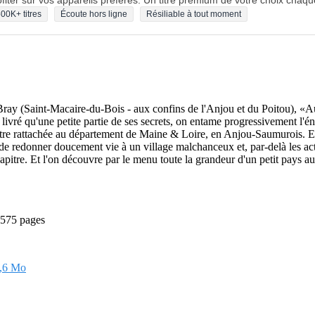
fiter sur vos appareils préférés. Un titre premium de votre choix chaqu
00K+ titres
Écoute hors ligne
Résiliable à tout moment
Bray (Saint-Macaire-du-Bois - aux confins de l'Anjou et du Poitou), «A
a livré qu'une petite partie de ses secrets, on entame progressivement 
 être rattachée au département de Maine & Loire, en Anjou-Saumurois. E
e redonner doucement vie à un village malchanceux et, par-delà les acteu
itre. Et l'on découvre par le menu toute la grandeur d'un petit pays aut
- 575 pages
,6 Mo