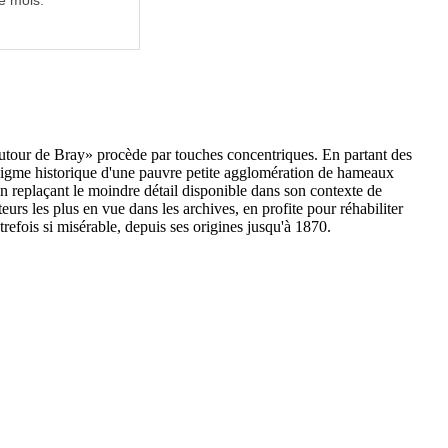
e mois.
utour de Bray» procède par touches concentriques. En partant des
l'énigme historique d'une pauvre petite agglomération de hameaux
n replaçant le moindre détail disponible dans son contexte de
rs les plus en vue dans les archives, en profite pour réhabiliter
refois si misérable, depuis ses origines jusqu'à 1870.