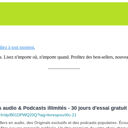
siliez à tout moment.
 Lisez n'importe où, n'importe quand. Profitez des best-sellers, nouveau
______________
s audio & Podcasts illimités - 30 jours d'essai gratuit
.fr/dp/B01DPWQ20Q?tag=livrespourt0c-21
lers en audio, des Originals exclusifs et des podcasts populaires. Éco