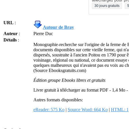
téléchargez pour pro
30 jours gratuits
5
URL
:
Autour de Bray
Auteur
:
Pierre Duc
Détails
:
Monographie-recherche sur l'origine de la ferme de 
documents disponibles sur cette vieille ferme, qui n'
dispersés, soustraite à l'ancien Poitou en 1790 pour
voisinage, régional ou national, ce document essaye d
quelques malheureux qui n'avaient pas eu voix au chap
(Source Ebooksgratuits.com)
Édition groupe Ebooks libres et gratuits
Livre gratuit à télécharger au format PDF - 1,4 Mo 
Autres formats disponibles:
eReader: 575 Ko
|
Source Word: 664 Ko
|
HTML: 1