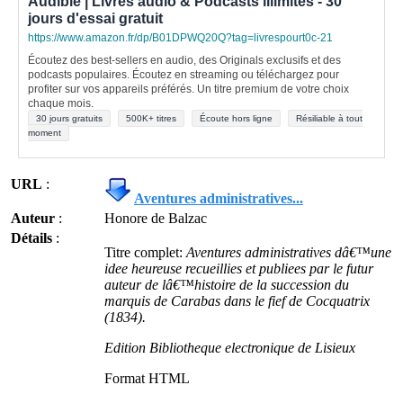
Audible | Livres audio & Podcasts illimités - 30
jours d'essai gratuit
https://www.amazon.fr/dp/B01DPWQ20Q?tag=livrespourt0c-21
Écoutez des best-sellers en audio, des Originals exclusifs et des
podcasts populaires. Écoutez en streaming ou téléchargez pour
profiter sur vos appareils préférés. Un titre premium de votre choix
chaque mois.
30 jours gratuits
500K+ titres
Écoute hors ligne
Résiliable à tout
moment
URL
:
Aventures administratives...
Auteur
:
Honore de Balzac
Détails
:
Titre complet:
Aventures administratives dâ€™une
idee heureuse recueillies et publiees par le futur
auteur de lâ€™histoire de la succession du
marquis de Carabas dans le fief de Cocquatrix
(1834).
Edition Bibliotheque electronique de Lisieux
Format HTML