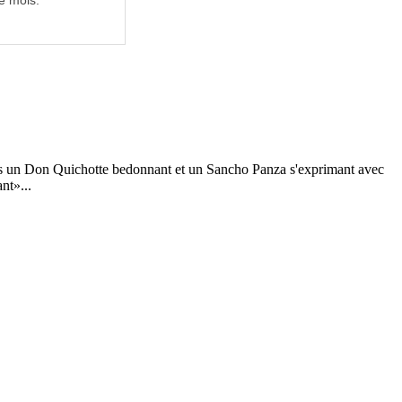
e mois.
éros un Don Quichotte bedonnant et un Sancho Panza s'exprimant avec
nt»...