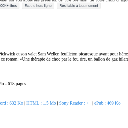
fiter sur vos appareils préférés. Un titre premium de votre choix chaqu
00K+ titres
Écoute hors ligne
Résiliable à tout moment
e Pickwick et son valet Sam Weller, feuilleton picaresque ayant pour h
 ce roman: «Une thérapie de choc par le fou rire, un ballon de gaz hilara
Mo - 618 pages
ord : 632 Ko
|
HTML : 1,5 Mo
|
Sony Reader : ++
|
ePub : 469 Ko