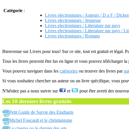
Catégorie
:
Livres electroniques / Auteurs / D a F / Dicke
Livres electroniques / Jeunesse
Livres electroniques / Litterature par pays
Livres electroniques / Litterature par pays / Lit
Livres electroniques / Romans
Bienvenue sur Livres pour tous! Sur ce site, tout est gratuit et légal. P
Tous les livres peuvent être lus en ligne et vous pouvez télécharger la 
Vous pouvez naviguer dans les
catégories
ou trouver des livres par
au
Si vous souhaitez chercher un auteur ou un livre spécifique, vous po
N'hésitez pas a nous suivre sur
et
pour être averti des nouvea
Les 10 derniers livres gratuits
Petit Guide de Survie des Etudiants
Michel Foucault et le christianisme
Le cinema ou le dernier des arts