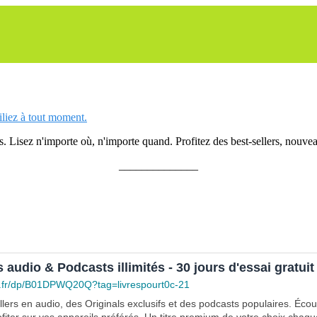
siliez à tout moment.
 Lisez n'importe où, n'importe quand. Profitez des best-sellers, nouveau
______________
s audio & Podcasts illimités - 30 jours d'essai gratuit
.fr/dp/B01DPWQ20Q?tag=livrespourt0c-21
lers en audio, des Originals exclusifs et des podcasts populaires. Éco