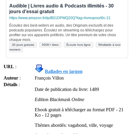
Audible | Livres audio & Podcasts illimités - 30
jours d'essai gratuit
https://www.amazon.fr/dp/B01DPWQ20Q?tag=livrespourt0c-21
Écoutez des best-sellers en audio, des Originals exclusifs et des
podcasts populaires. Écoutez en streaming ou téléchargez pour
profiter sur vos appareils préférés. Un titre premium de votre choix
chaque mois.
30 jours gratuits
500K+ titres
Écoute hors ligne
Résiliable à tout
moment
URL
:
Ballades en jargon
Auteur
:
François Villon
Détails
:
Date de publication du livre: 1489
Edition Blackmask Online
Ebook gratuit à télécharger au format PDF - 21
Ko - 12 pages
Thèmes abordés: vagabond, ville, voyage