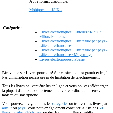
Autre format disponible:
Mobipocket : 18 Ko
Catégorie
:
Livres electroniques / Auteurs / R a Z /
Villon, Francois
Livres electroniques / Litterature par pays /
Litterature francaise
Livres electroniques / Litterature par pays /
Litterature francaise / Moyen-age
Livres electroniques / Poesie
Bienvenue sur Livres pour tous! Sur ce site, tout est gratuit et légal.
Pas d'inscription nécessaire ni de limitation de téléchargement.
Tous les livres peuvent être lus en ligne et vous pouvez télécharger
la plupart d'entre eux directement sur votre ordinateur, liseuse,
tablette ou smartphone.
Vous pouvez naviguer dans les
catégories
ou trouver des livres par
auteur
ou
pays
. Vous pouvez également consulter la liste des
50
livres les plus téléchargés
ou des 10 derniers livres publiés.