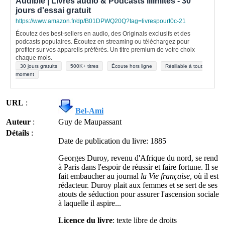
Audible | Livres audio & Podcasts illimités - 30
jours d'essai gratuit
https://www.amazon.fr/dp/B01DPWQ20Q?tag=livrespourt0c-21
Écoutez des best-sellers en audio, des Originals exclusifs et des
podcasts populaires. Écoutez en streaming ou téléchargez pour
profiter sur vos appareils préférés. Un titre premium de votre choix
chaque mois.
30 jours gratuits
500K+ titres
Écoute hors ligne
Résiliable à tout
moment
URL
:
Bel-Ami
Auteur
:
Guy de Maupassant
Détails
:
Date de publication du livre: 1885
Georges Duroy, revenu d'Afrique du nord, se rend
à Paris dans l'espoir de réussir et faire fortune. Il se
fait embaucher au journal
la Vie française
, où il est
rédacteur. Duroy plait aux femmes et se sert de ses
atouts de séduction pour assurer l'ascension sociale
à laquelle il aspire...
Licence du livre
: texte libre de droits