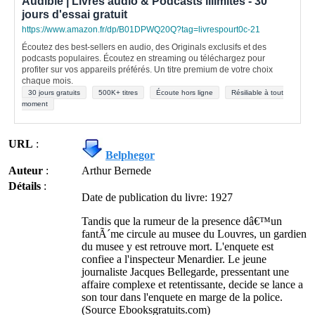
Audible | Livres audio & Podcasts illimités - 30
jours d'essai gratuit
https://www.amazon.fr/dp/B01DPWQ20Q?tag=livrespourt0c-21
Écoutez des best-sellers en audio, des Originals exclusifs et des
podcasts populaires. Écoutez en streaming ou téléchargez pour
profiter sur vos appareils préférés. Un titre premium de votre choix
chaque mois.
30 jours gratuits
500K+ titres
Écoute hors ligne
Résiliable à tout
moment
URL
:
Belphegor
Auteur
:
Arthur Bernede
Détails
:
Date de publication du livre: 1927
Tandis que la rumeur de la presence dâ€™un
fantÃ´me circule au musee du Louvres, un gardien
du musee y est retrouve mort. L'enquete est
confiee a l'inspecteur Menardier. Le jeune
journaliste Jacques Bellegarde, pressentant une
affaire complexe et retentissante, decide se lance a
son tour dans l'enquete en marge de la police.
(Source Ebooksgratuits.com)