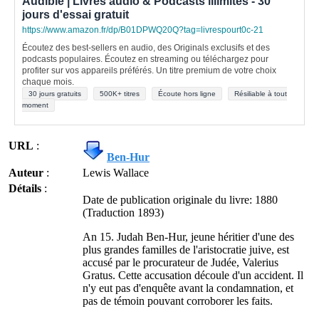
Audible | Livres audio & Podcasts illimités - 30
jours d'essai gratuit
https://www.amazon.fr/dp/B01DPWQ20Q?tag=livrespourt0c-21
Écoutez des best-sellers en audio, des Originals exclusifs et des
podcasts populaires. Écoutez en streaming ou téléchargez pour
profiter sur vos appareils préférés. Un titre premium de votre choix
chaque mois.
30 jours gratuits
500K+ titres
Écoute hors ligne
Résiliable à tout
moment
URL
:
Ben-Hur
Auteur
:
Lewis Wallace
Détails
:
Date de publication originale du livre: 1880
(Traduction 1893)
An 15. Judah Ben-Hur, jeune héritier d'une des
plus grandes familles de l'aristocratie juive, est
accusé par le procurateur de Judée, Valerius
Gratus. Cette accusation découle d'un accident. Il
n'y eut pas d'enquête avant la condamnation, et
pas de témoin pouvant corroborer les faits.