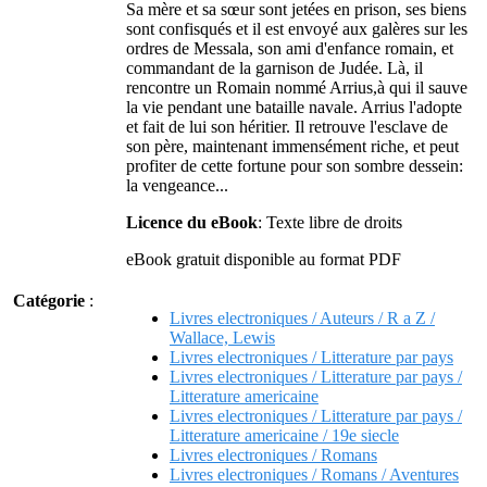
Sa mère et sa sœur sont jetées en prison, ses biens
sont confisqués et il est envoyé aux galères sur les
ordres de Messala, son ami d'enfance romain, et
commandant de la garnison de Judée. Là, il
rencontre un Romain nommé Arrius,à qui il sauve
la vie pendant une bataille navale. Arrius l'adopte
et fait de lui son héritier. Il retrouve l'esclave de
son père, maintenant immensément riche, et peut
profiter de cette fortune pour son sombre dessein:
la vengeance...
Licence du eBook
: Texte libre de droits
eBook gratuit disponible au format PDF
Catégorie
:
Livres electroniques / Auteurs / R a Z /
Wallace, Lewis
Livres electroniques / Litterature par pays
Livres electroniques / Litterature par pays /
Litterature americaine
Livres electroniques / Litterature par pays /
Litterature americaine / 19e siecle
Livres electroniques / Romans
Livres electroniques / Romans / Aventures