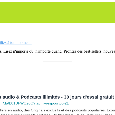
siliez à tout moment.
 Lisez n'importe où, n'importe quand. Profitez des best-sellers, nouveau
______________
s audio & Podcasts illimités - 30 jours d'essai gratuit
.fr/dp/B01DPWQ20Q?tag=livrespourt0c-21
lers en audio, des Originals exclusifs et des podcasts populaires. Éco