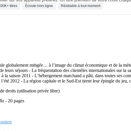
fiter sur vos appareils préférés. Un titre premium de votre choix chaqu
00K+ titres
Écoute hors ligne
Résiliable à tout moment
le globalement mitigée… à l’image du climat économique et de la météo 
 de leurs séjours - La fréquentation des clientèles internationales sur la 
 à la saison 2011 - L’hébergement marchand a pâti, dans toutes ses comp
l’été 2012 - La région capitale et le Sud-Est tirent leur épingle du jeu
de droits (utilisation privée libre)
Mo - 20 pages
ossiers