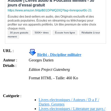
Audible | Livres audio & Podcasts illimités - 30
jours d'essai gratuit
https://www.amazon.fr/dp/B01DPWQ20Q?tag=livrespourt0c-21
Écoutez des best-sellers en audio, des Originals exclusifs et des
podcasts populaires. Écoutez en streaming ou téléchargez pour
profiter sur vos appareils préférés. Un titre premium de votre choix
chaque mois.
30 jours gratuits
500K+ titres
Écoute hors ligne
Résiliable à tout
moment
URL
:
Biribi - Discipline militaire
Auteur
:
Georges Darien
Détails
:
Edition
Project Gutenberg
Format HTML - Taille: 460 Ko
Catégorie
:
Livres electroniques / Auteurs / D a F /
Darien, Georges
Livres electroniques / Litterature par pays /