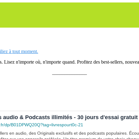
siliez à tout moment.
 Lisez n'importe où, n'importe quand. Profitez des best-sellers, nouveau
______________
s audio & Podcasts illimités - 30 jours d'essai gratuit
.fr/dp/B01DPWQ20Q?tag=livrespourt0c-21
lers en audio, des Originals exclusifs et des podcasts populaires. Éco