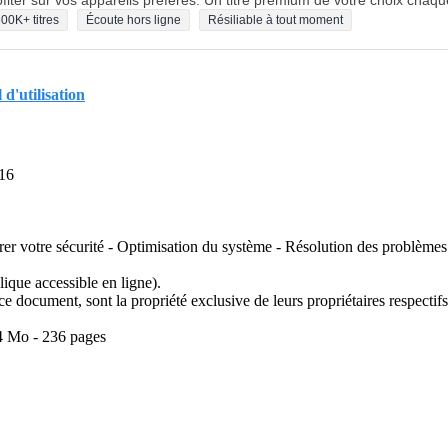
fiter sur vos appareils préférés. Un titre premium de votre choix chaqu
00K+ titres
Écoute hors ligne
Résiliable à tout moment
d'utilisation
016
er votre sécurité - Optimisation du système - Résolution des problèmes
lique accessible en ligne).
e document, sont la propriété exclusive de leurs propriétaires respectifs
.4 Mo - 236 pages