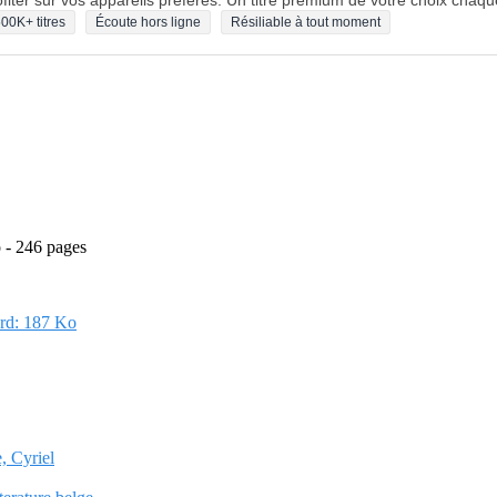
fiter sur vos appareils préférés. Un titre premium de votre choix chaqu
00K+ titres
Écoute hors ligne
Résiliable à tout moment
 - 246 pages
rd: 187 Ko
, Cyriel