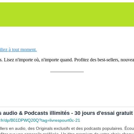
siliez à tout moment.
 Lisez n'importe où, n'importe quand. Profitez des best-sellers, nouveau
______________
s audio & Podcasts illimités - 30 jours d'essai gratuit
.fr/dp/B01DPWQ20Q?tag=livrespourt0c-21
lers en audio, des Originals exclusifs et des podcasts populaires. Éco