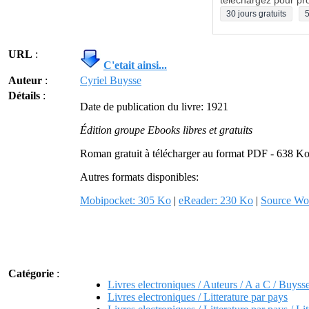
téléchargez pour pro
30 jours gratuits
5
URL
:
C'etait ainsi...
Auteur
:
Cyriel Buysse
Détails
:
Date de publication du livre: 1921
Édition groupe Ebooks libres et gratuits
Roman gratuit à télécharger au format PDF - 638 Ko
Autres formats disponibles:
Mobipocket: 305 Ko
|
eReader: 230 Ko
|
Source Wo
Catégorie
:
Livres electroniques / Auteurs / A a C / Buysse
Livres electroniques / Litterature par pays