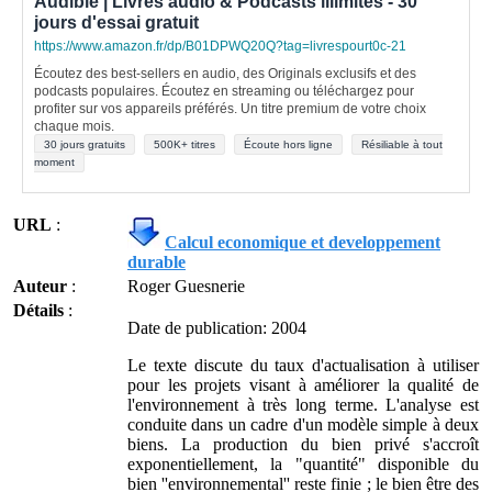
Audible | Livres audio & Podcasts illimités - 30
jours d'essai gratuit
https://www.amazon.fr/dp/B01DPWQ20Q?tag=livrespourt0c-21
Écoutez des best-sellers en audio, des Originals exclusifs et des
podcasts populaires. Écoutez en streaming ou téléchargez pour
profiter sur vos appareils préférés. Un titre premium de votre choix
chaque mois.
30 jours gratuits
500K+ titres
Écoute hors ligne
Résiliable à tout
moment
URL
:
Calcul economique et developpement
durable
Auteur
:
Roger Guesnerie
Détails
:
Date de publication: 2004
Le texte discute du taux d'actualisation à utiliser
pour les projets visant à améliorer la qualité de
l'environnement à très long terme. L'analyse est
conduite dans un cadre d'un modèle simple à deux
biens. La production du bien privé s'accroît
exponentiellement, la "quantité" disponible du
bien ''environnemental'' reste finie ; le bien être des