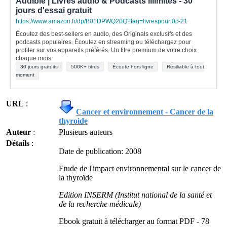
Audible | Livres audio & Podcasts illimités - 30
jours d'essai gratuit
https://www.amazon.fr/dp/B01DPWQ20Q?tag=livrespourt0c-21
Écoutez des best-sellers en audio, des Originals exclusifs et des
podcasts populaires. Écoutez en streaming ou téléchargez pour
profiter sur vos appareils préférés. Un titre premium de votre choix
chaque mois.
30 jours gratuits
500K+ titres
Écoute hors ligne
Résiliable à tout
moment
URL
:
Cancer et environnement - Cancer de la
thyroide
Auteur
:
Plusieurs auteurs
Détails
:
Date de publication: 2008
Etude de l'impact environnemental sur le cancer de
la thyroïde
Edition INSERM (Institut national de la santé et
de la recherche médicale)
Ebook gratuit à télécharger au format PDF - 78