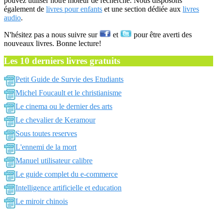
pouvez utiliser notre moteur de recherche. Nous disposons
également de
livres pour enfants
et une section dédiée aux
livres
audio
.
N'hésitez pas a nous suivre sur
et
pour être averti des
nouveaux livres. Bonne lecture!
Les 10 derniers livres gratuits
Petit Guide de Survie des Etudiants
Michel Foucault et le christianisme
Le cinema ou le dernier des arts
Le chevalier de Keramour
Sous toutes reserves
L'ennemi de la mort
Manuel utilisateur calibre
Le guide complet du e-commerce
Intelligence artificielle et education
Le miroir chinois