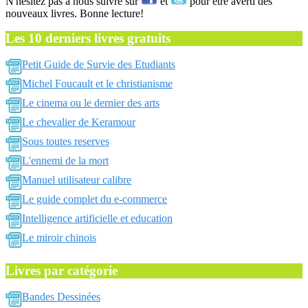
N'hésitez pas a nous suivre sur
et
pour être averti des
nouveaux livres. Bonne lecture!
Les 10 derniers livres gratuits
Petit Guide de Survie des Etudiants
Michel Foucault et le christianisme
Le cinema ou le dernier des arts
Le chevalier de Keramour
Sous toutes reserves
L'ennemi de la mort
Manuel utilisateur calibre
Le guide complet du e-commerce
Intelligence artificielle et education
Le miroir chinois
Livres par catégorie
Bandes Dessinées