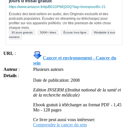
jours d'essai gratuit
https://www.amazon.fr/dp/B01DPWQ20Q?tag=livrespourt0c-21
Écoutez des best-sellers en audio, des Originals exclusifs et des
podcasts populaires. Écoutez en streaming ou téléchargez pour
profiter sur vos appareils préférés. Un titre premium de votre choix
chaque mois.
30 jours gratuits
500K+ titres
Écoute hors ligne
Résiliable à tout
moment
URL
:
Cancer et environnement - Cancer du
sein
Auteur
:
Plusieurs auteurs
Détails
:
Date de publication: 2008
Edition INSERM ((Institut national de la santé et
de la recherche médicale)
Ebook gratuit à télécharger au format PDF - 1,45
Mo - 128 pages
Ce livre peut aussi vous intéresser:
Comprendre le cancer du sein