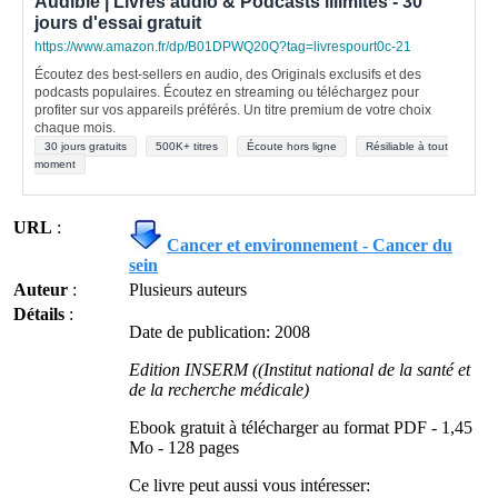
Audible | Livres audio & Podcasts illimités - 30
jours d'essai gratuit
https://www.amazon.fr/dp/B01DPWQ20Q?tag=livrespourt0c-21
Écoutez des best-sellers en audio, des Originals exclusifs et des
podcasts populaires. Écoutez en streaming ou téléchargez pour
profiter sur vos appareils préférés. Un titre premium de votre choix
chaque mois.
30 jours gratuits
500K+ titres
Écoute hors ligne
Résiliable à tout
moment
URL
:
Cancer et environnement - Cancer du
sein
Auteur
:
Plusieurs auteurs
Détails
:
Date de publication: 2008
Edition INSERM ((Institut national de la santé et
de la recherche médicale)
Ebook gratuit à télécharger au format PDF - 1,45
Mo - 128 pages
Ce livre peut aussi vous intéresser: