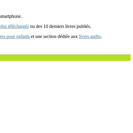
u smartphone.
 plus téléchargés
ou des 10 derniers livres publiés.
vres pour enfants
et une section dédiée aux
livres audio
.