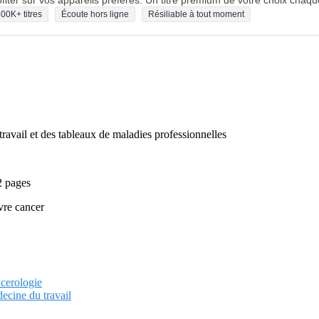
fiter sur vos appareils préférés. Un titre premium de votre choix chaqu
00K+ titres
Écoute hors ligne
Résiliable à tout moment
ravail et des tableaux de maladies professionnelles
2 pages
vre cancer
ncerologie
ecine du travail