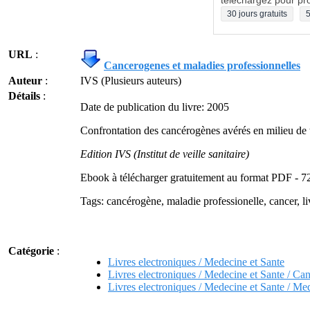
téléchargez pour pro
30 jours gratuits
5
URL
:
Cancerogenes et maladies professionnelles
Auteur
:
IVS (Plusieurs auteurs)
Détails
:
Date de publication du livre: 2005
Confrontation des cancérogènes avérés en milieu de t
Edition IVS (Institut de veille sanitaire)
Ebook à télécharger gratuitement au format PDF - 7
Tags: cancérogène, maladie professionelle, cancer, li
Catégorie
:
Livres electroniques / Medecine et Sante
Livres electroniques / Medecine et Sante / Ca
Livres electroniques / Medecine et Sante / Med