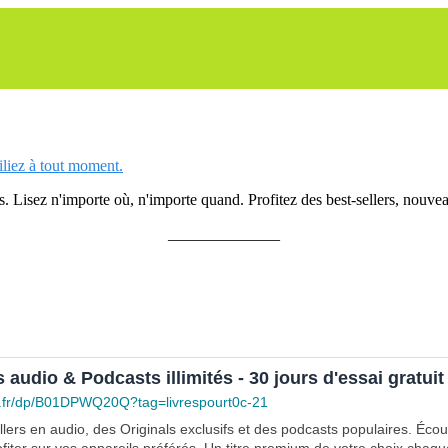
siliez à tout moment.
 Lisez n'importe où, n'importe quand. Profitez des best-sellers, nouveau
______________
s audio & Podcasts illimités - 30 jours d'essai gratuit
.fr/dp/B01DPWQ20Q?tag=livrespourt0c-21
lers en audio, des Originals exclusifs et des podcasts populaires. Éco