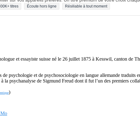
fiter sur vos appareils préférés. Un titre premium de votre choix chaqu
00K+ titres
Écoute hors ligne
Résiliable à tout moment
ologue et essayiste suisse né le 26 juillet 1875 à Kesswil, canton de T
es de psychologie et de psychosociologie en langue allemande traduits en
à la psychanalyse de Sigmund Freud dont il fut l’un des premiers collabo
)
entique
3 Mo