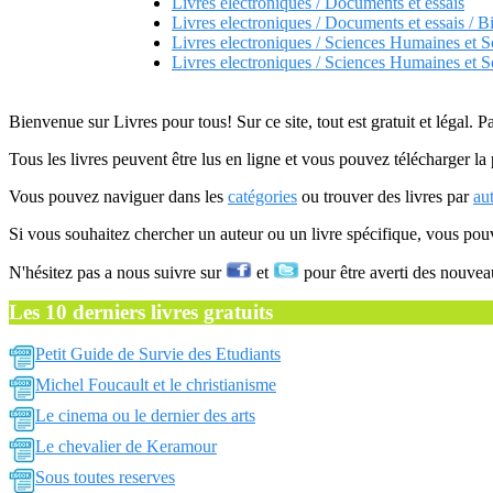
Livres electroniques / Documents et essais
Livres electroniques / Documents et essais / B
Livres electroniques / Sciences Humaines et S
Livres electroniques / Sciences Humaines et S
Bienvenue sur Livres pour tous! Sur ce site, tout est gratuit et légal. P
Tous les livres peuvent être lus en ligne et vous pouvez télécharger la 
Vous pouvez naviguer dans les
catégories
ou trouver des livres par
au
Si vous souhaitez chercher un auteur ou un livre spécifique, vous po
N'hésitez pas a nous suivre sur
et
pour être averti des nouvea
Les 10 derniers livres gratuits
Petit Guide de Survie des Etudiants
Michel Foucault et le christianisme
Le cinema ou le dernier des arts
Le chevalier de Keramour
Sous toutes reserves