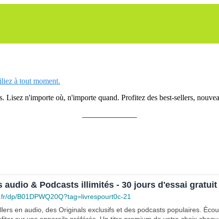
siliez à tout moment.
 Lisez n'importe où, n'importe quand. Profitez des best-sellers, nouveau
______________
s audio & Podcasts illimités - 30 jours d'essai gratuit
.fr/dp/B01DPWQ20Q?tag=livrespourt0c-21
lers en audio, des Originals exclusifs et des podcasts populaires. Éco