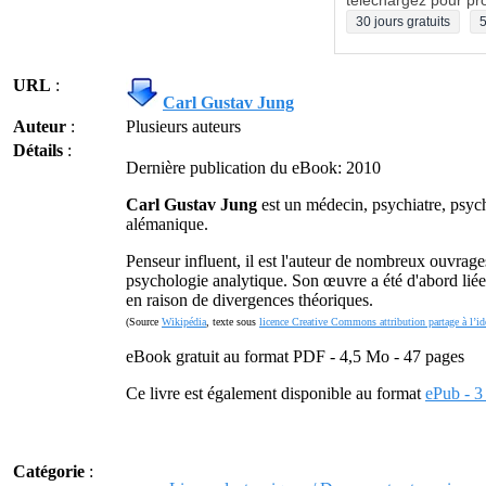
téléchargez pour pro
30 jours gratuits
5
URL
:
Carl Gustav Jung
Auteur
:
Plusieurs auteurs
Détails
:
Dernière publication du eBook: 2010
Carl Gustav Jung
est un médecin, psychiatre, psych
alémanique.
Penseur influent, il est l'auteur de nombreux ouvrag
psychologie analytique. Son œuvre a été d'abord liée 
en raison de divergences théoriques.
(Source
Wikipédia
, texte sous
licence Creative Commons attribution partage à l’id
eBook gratuit au format PDF - 4,5 Mo - 47 pages
Ce livre est également disponible au format
ePub - 
Catégorie
: