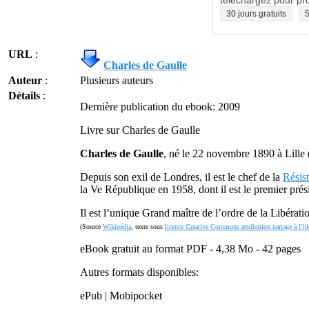
téléchargez pour pro
30 jours gratuits
5
URL
:
Charles de Gaulle
Auteur
:
Plusieurs auteurs
Détails
:
Dernière publication du ebook: 2009
Livre sur Charles de Gaulle
Charles de Gaulle
, né le 22 novembre 1890 à Lille
Depuis son exil de Londres, il est le chef de la
Résis
la Ve République en 1958, dont il est le premier pré
Il est l’unique Grand maître de l’ordre de la Libérati
(Source
Wikipédia
, texte sous
licence Creative Commons attribution partage à l’id
eBook gratuit au format PDF - 4,38 Mo - 42 pages
Autres formats disponibles:
ePub | Mobipocket