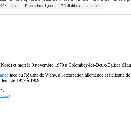
fiter sur vos appareils préférés. Un titre premium de votre choix chaqu
00K+ titres
Écoute hors ligne
Résiliable à tout moment
 (Nord) et mort le 9 novembre 1970 à Colombey-les-Deux-Églises (Haut
tance
face au Régime de Vichy, à l'occupation allemande et italienne de
sident, de 1959 à 1969.
on.
)
entique