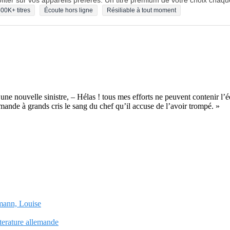
fiter sur vos appareils préférés. Un titre premium de votre choix chaqu
00K+ titres
Écoute hors ligne
Résiliable à tout moment
 nouvelle sinistre, – Hélas ! tous mes efforts ne peuvent contenir l’éq
emande à grands cris le sang du chef qu’il accuse de l’avoir trompé. »
hmann, Louise
tterature allemande