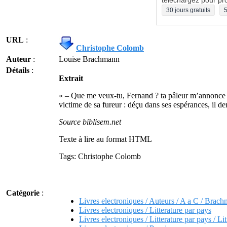
téléchargez pour pro
30 jours gratuits
5
URL
:
Christophe Colomb
Auteur
:
Louise Brachmann
Détails
:
Extrait
« – Que me veux-tu, Fernand ? ta pâleur m’annonce une
victime de sa fureur : déçu dans ses espérances, il d
Source biblisem.net
Texte à lire au format HTML
Tags: Christophe Colomb
Catégorie
:
Livres electroniques / Auteurs / A a C / Brac
Livres electroniques / Litterature par pays
Livres electroniques / Litterature par pays / Li