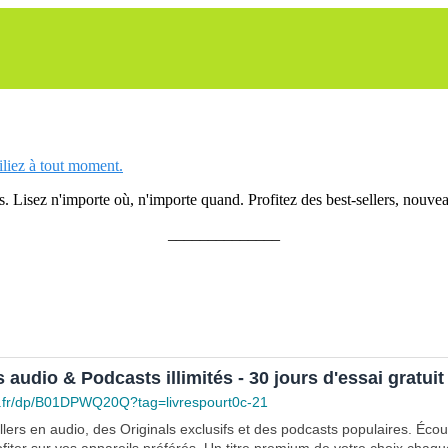
siliez à tout moment.
 Lisez n'importe où, n'importe quand. Profitez des best-sellers, nouveau
______________
s audio & Podcasts illimités - 30 jours d'essai gratuit
.fr/dp/B01DPWQ20Q?tag=livrespourt0c-21
lers en audio, des Originals exclusifs et des podcasts populaires. Éco