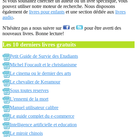
Si vous souhaitez chercher un auteur ou un livre spécifique, vous
pouvez utiliser notre moteur de recherche. Nous disposons
également de
livres pour enfants
et une section dédiée aux
livres
audio
.
N'hésitez pas a nous suivre sur
et
pour être averti des
nouveaux livres. Bonne lecture!
Les 10 derniers livres gratuits
Petit Guide de Survie des Etudiants
Michel Foucault et le christianisme
Le cinema ou le dernier des arts
Le chevalier de Keramour
Sous toutes reserves
L'ennemi de la mort
Manuel utilisateur calibre
Le guide complet du e-commerce
Intelligence artificielle et education
Le miroir chinois