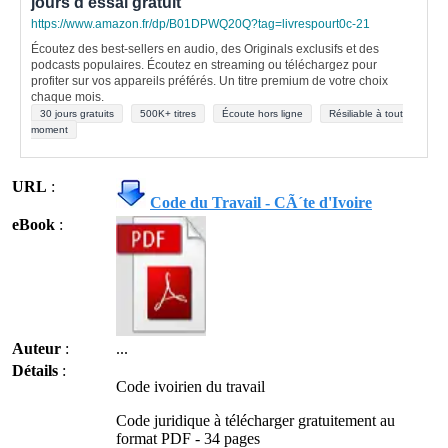
jours d'essai gratuit
https://www.amazon.fr/dp/B01DPWQ20Q?tag=livrespourt0c-21
Écoutez des best-sellers en audio, des Originals exclusifs et des
podcasts populaires. Écoutez en streaming ou téléchargez pour
profiter sur vos appareils préférés. Un titre premium de votre choix
chaque mois.
30 jours gratuits
500K+ titres
Écoute hors ligne
Résiliable à tout
moment
URL
:
Code du Travail - CÃ´te d'Ivoire
eBook
:
Auteur
:
...
Détails
:
Code ivoirien du travail
Code juridique à télécharger gratuitement au
format PDF - 34 pages