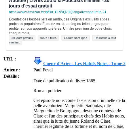
Audible | Livres audio & Podcasts illimités - 30
jours d'essai gratuit
https://www.amazon.fr/dp/B01DPWQ20Q?tag=livrespourt0c-21
Écoutez des best-sellers en audio, des Originals exclusifs et des
podcasts populaires. Écoutez en streaming ou téléchargez pour
profiter sur vos appareils préférés. Un titre premium de votre choix
chaque mois.
30 jours gratuits
500K+ titres
Écoute hors ligne
Résiliable à tout
moment
URL
:
Coeur d'Acier - Les Habits Noirs - Tome 2
Auteur
:
Paul Feval
Détails
:
Date de publication du livre: 1865
Roman policier
Cet episode nous conte l'ascension criminelle de la
belle aventuriere Marguerite Sadoulas, dite
Marguerite de Bourgogne, devenue comtesse de
Clare et l'un des principaux chefs des Habits noirs,
ainsi que la lutte du jeune Roland de Clare,
l'heritier legitime de la fortune et du nom de Clare,