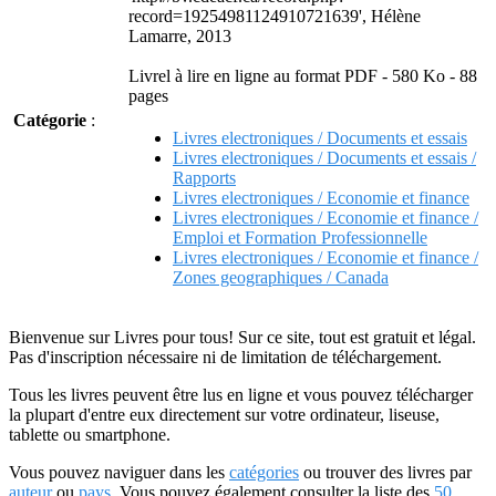
record=19254981124910721639', Hélène
Lamarre, 2013
Livrel à lire en ligne au format PDF - 580 Ko - 88
pages
Catégorie
:
Livres electroniques / Documents et essais
Livres electroniques / Documents et essais /
Rapports
Livres electroniques / Economie et finance
Livres electroniques / Economie et finance /
Emploi et Formation Professionnelle
Livres electroniques / Economie et finance /
Zones geographiques / Canada
Bienvenue sur Livres pour tous! Sur ce site, tout est gratuit et légal.
Pas d'inscription nécessaire ni de limitation de téléchargement.
Tous les livres peuvent être lus en ligne et vous pouvez télécharger
la plupart d'entre eux directement sur votre ordinateur, liseuse,
tablette ou smartphone.
Vous pouvez naviguer dans les
catégories
ou trouver des livres par
auteur
ou
pays
. Vous pouvez également consulter la liste des
50