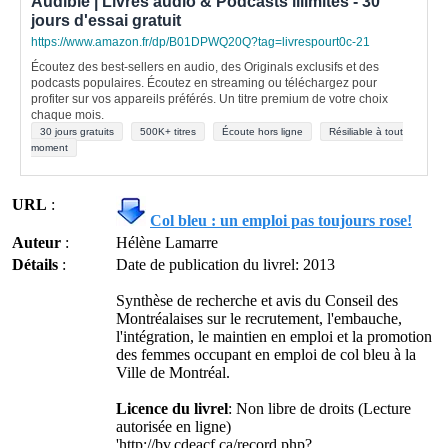
Audible | Livres audio & Podcasts illimités - 30
jours d'essai gratuit
https://www.amazon.fr/dp/B01DPWQ20Q?tag=livrespourt0c-21
Écoutez des best-sellers en audio, des Originals exclusifs et des
podcasts populaires. Écoutez en streaming ou téléchargez pour
profiter sur vos appareils préférés. Un titre premium de votre choix
chaque mois.
30 jours gratuits
500K+ titres
Écoute hors ligne
Résiliable à tout
moment
URL
:
Col bleu : un emploi pas toujours rose!
Auteur
:
Hélène Lamarre
Détails
:
Date de publication du livrel: 2013
Synthèse de recherche et avis du Conseil des
Montréalaises sur le recrutement, l'embauche,
l'intégration, le maintien en emploi et la promotion
des femmes occupant en emploi de col bleu à la
Ville de Montréal.
Licence du livrel
: Non libre de droits (Lecture
autorisée en ligne)
'http://bv.cdeacf.ca/record.php?