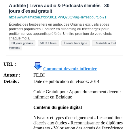
Audible | Livres audio & Podcasts illimités - 30
jours d'essai gratuit
https://www.amazon.fr/dp/B01DPWQ20Q?tag=livrespourt0c-21
Écoutez des best-sellers en audio, des Originals exclusifs et des
podcasts populaires. Écoutez en streaming ou téléchargez pour
profiter sur vos appareils préférés. Un titre premium de votre choix
chaque mois.
30 jours gratuits
500K+ titres
Écoute hors ligne
Résiliable à tout
moment
URL
:
Comment devenir infirmier
Auteur
:
FE.BI
Détails
:
Date de publication du eBook: 2014
Guide Gratuit pour Apprendre comment devenir
infirmier en Belgique
Contenu du guide digital
Niveaux et types d'enseignement - Les conditions
d'accès aux études - Reconnaissance de diplômes
étrangers - Valorisation des acquis de l'expérience