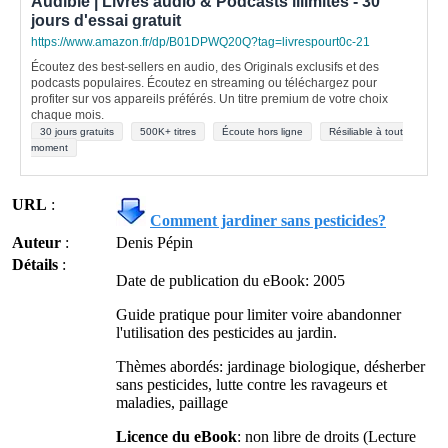
Audible | Livres audio & Podcasts illimités - 30
jours d'essai gratuit
https://www.amazon.fr/dp/B01DPWQ20Q?tag=livrespourt0c-21
Écoutez des best-sellers en audio, des Originals exclusifs et des
podcasts populaires. Écoutez en streaming ou téléchargez pour
profiter sur vos appareils préférés. Un titre premium de votre choix
chaque mois.
30 jours gratuits
500K+ titres
Écoute hors ligne
Résiliable à tout
moment
URL
:
Comment jardiner sans pesticides?
Auteur
:
Denis Pépin
Détails
:
Date de publication du eBook: 2005
Guide pratique pour limiter voire abandonner
l'utilisation des pesticides au jardin.
Thèmes abordés: jardinage biologique, désherber
sans pesticides, lutte contre les ravageurs et
maladies, paillage
Licence du eBook
: non libre de droits (Lecture