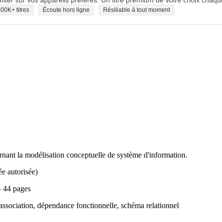
fiter sur vos appareils préférés. Un titre premium de votre choix chaqu
00K+ titres
Écoute hors ligne
Résiliable à tout moment
nant la modélisation conceptuelle de système d'information.
ée autorisée)
- 44 pages
association, dépendance fonctionnelle, schéma relationnel