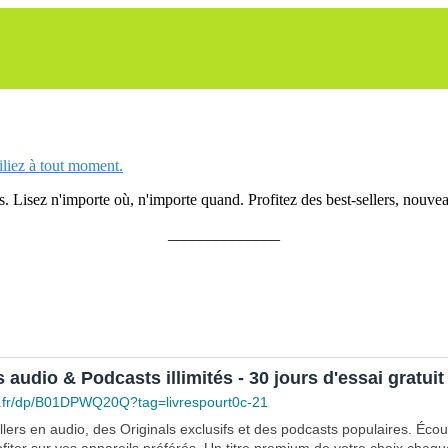
siliez à tout moment.
 Lisez n'importe où, n'importe quand. Profitez des best-sellers, nouveau
______________
s audio & Podcasts illimités - 30 jours d'essai gratuit
.fr/dp/B01DPWQ20Q?tag=livrespourt0c-21
lers en audio, des Originals exclusifs et des podcasts populaires. Éco