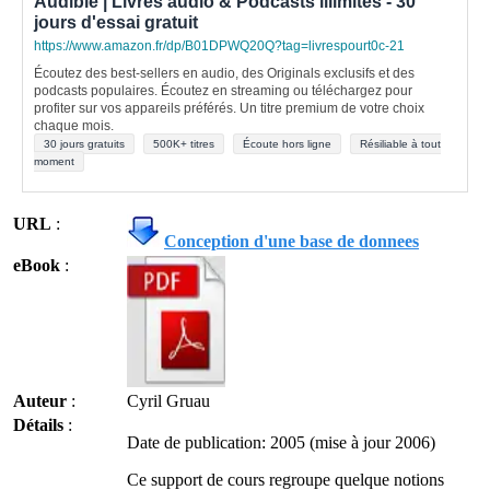
Audible | Livres audio & Podcasts illimités - 30
jours d'essai gratuit
https://www.amazon.fr/dp/B01DPWQ20Q?tag=livrespourt0c-21
Écoutez des best-sellers en audio, des Originals exclusifs et des
podcasts populaires. Écoutez en streaming ou téléchargez pour
profiter sur vos appareils préférés. Un titre premium de votre choix
chaque mois.
30 jours gratuits
500K+ titres
Écoute hors ligne
Résiliable à tout
moment
URL
:
Conception d'une base de donnees
eBook
:
Auteur
:
Cyril Gruau
Détails
:
Date de publication: 2005 (mise à jour 2006)
Ce support de cours regroupe quelque notions