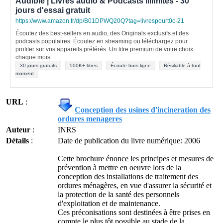
Audible | Livres audio & Podcasts illimités - 30
jours d'essai gratuit
https://www.amazon.fr/dp/B01DPWQ20Q?tag=livrespourt0c-21
Écoutez des best-sellers en audio, des Originals exclusifs et des
podcasts populaires. Écoutez en streaming ou téléchargez pour
profiter sur vos appareils préférés. Un titre premium de votre choix
chaque mois.
30 jours gratuits
500K+ titres
Écoute hors ligne
Résiliable à tout
moment
URL
:
Conception des usines d'incineration des
ordures menageres
Auteur
:
INRS
Détails
:
Date de publication du livre numérique: 2006
Cette brochure énonce les principes et mesures de
prévention à mettre en oeuvre lors de la
conception des installations de traitement des
ordures ménagères, en vue d'assurer la sécurité et
la protection de la santé des personnels
d'exploitation et de maintenance.
Ces préconisations sont destinées à être prises en
compte le plus tôt possible au stade de la