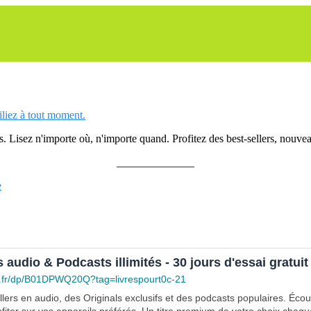
siliez à tout moment.
 Lisez n'importe où, n'importe quand. Profitez des best-sellers, nouveau
______________
e
s audio & Podcasts illimités - 30 jours d'essai gratuit
.fr/dp/B01DPWQ20Q?tag=livrespourt0c-21
lers en audio, des Originals exclusifs et des podcasts populaires. Éco