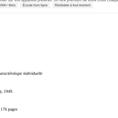
fiter sur vos appareils préférés. Un titre premium de votre choix chaqu
00K+ titres
Écoute hors ligne
Résiliable à tout moment
ractérologie individuelle
y, 1949.
- 176 pages