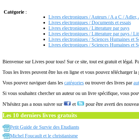
Catégorie
:
Livres electroniques / Auteurs / A a C / Adler,
Livres electroniques / Documents et essais
Livres electroniques / Litterature par pays
Livres electroniques / Litterature par pays / Li
Livres electroniques / Sciences Humaines et S
Livres electroniques / Sciences Humaines et S
Bienvenue sur Livres pour tous! Sur ce site, tout est gratuit et légal. P
Tous les livres peuvent être lus en ligne et vous pouvez télécharger la 
Vous pouvez naviguer dans les
catégories
ou trouver des livres par
au
Si vous souhaitez chercher un auteur ou un livre spécifique, vous po
N'hésitez pas a nous suivre sur
et
pour être averti des nouvea
Les 10 derniers livres gratuits
Petit Guide de Survie des Etudiants
Michel Foucault et le christianisme