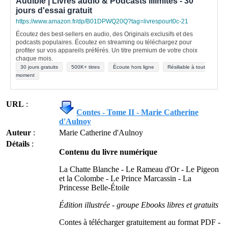
Audible | Livres audio & Podcasts illimités - 30
jours d'essai gratuit
https://www.amazon.fr/dp/B01DPWQ20Q?tag=livrespourt0c-21
Écoutez des best-sellers en audio, des Originals exclusifs et des
podcasts populaires. Écoutez en streaming ou téléchargez pour
profiter sur vos appareils préférés. Un titre premium de votre choix
chaque mois.
30 jours gratuits
500K+ titres
Écoute hors ligne
Résiliable à tout
moment
URL
:
Contes - Tome II - Marie Catherine
d'Aulnoy
Auteur
:
Marie Catherine d'Aulnoy
Détails
:
Contenu du livre numérique
La Chatte Blanche - Le Rameau d'Or - Le Pigeon
et la Colombe - Le Prince Marcassin - La
Princesse Belle-Étoile
Édition illustrée - groupe Ebooks libres et gratuits
Contes à télécharger gratuitement au format PDF -