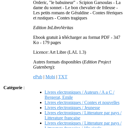
Orderic, "le babuineur" - Scipion Garsoulas - La
dame du sonnet - Le bon chevalier de frileuse -
Les petits romans de Géraldine - Contes féeriques
et rustiques - Contes tragiques
Edition InLibroVeritas
Ebook gratuit à télécharger au format PDF - 347
Ko - 179 pages
Licence: Art Libre (LAL 1.3)
Autres formats disponibles (
Edition Project
Gutenberg
):
ePub
|
Mobi
|
TXT
Catégorie
:
Livres electroniques / Auteurs / A a C /
Bergerat, Emile
Livres electroniques / Contes et nouvelles
Livres electroniques / Jeunesse
Livres electroniques / Litterature par pays /
Litterature francaise
Livres electroniques / Litterature par pays /