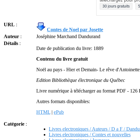
téléchargez pour pro
30 jours gratuits
5
URL
:
Contes de Noel par Josette
Auteur
:
Joséphine Marchand Dandurand
Détails
:
Date de publication du livre: 1889
Contenu du livre gratuit
Noël au pays - Hier et Demain- Le rêve d'Antoinette -
Edition Bibliothèque électronique du Québec
Livre numérique à télécharger au format PDF - 126 
Autres formats disponibles:
HTML
|
ePub
Catégorie
:
Livres electroniques / Auteurs / D a F / Dan
Livres electroniques / Contes et nouvelles