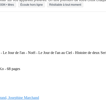
fiter sur vos appareils préférés. Un titre premium de votre choix chaqu
00K+ titres
Écoute hors ligne
Résiliable à tout moment
 Le Jour de l'an - Noël - Le Jour de l'an au Ciel - Histoire de deux Ser
Ko - 68 pages
durand, Josephine Marchand