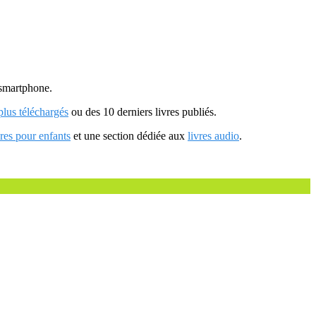
u smartphone.
 plus téléchargés
ou des 10 derniers livres publiés.
vres pour enfants
et une section dédiée aux
livres audio
.