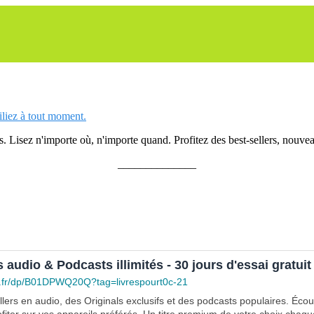
siliez à tout moment.
 Lisez n'importe où, n'importe quand. Profitez des best-sellers, nouveau
______________
s audio & Podcasts illimités - 30 jours d'essai gratuit
.fr/dp/B01DPWQ20Q?tag=livrespourt0c-21
lers en audio, des Originals exclusifs et des podcasts populaires. Éco