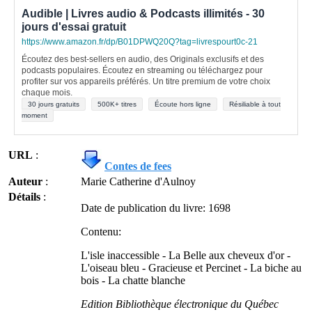
Audible | Livres audio & Podcasts illimités - 30
jours d'essai gratuit
https://www.amazon.fr/dp/B01DPWQ20Q?tag=livrespourt0c-21
Écoutez des best-sellers en audio, des Originals exclusifs et des
podcasts populaires. Écoutez en streaming ou téléchargez pour
profiter sur vos appareils préférés. Un titre premium de votre choix
chaque mois.
30 jours gratuits
500K+ titres
Écoute hors ligne
Résiliable à tout
moment
URL
:
Contes de fees
Auteur
:
Marie Catherine d'Aulnoy
Détails
:
Date de publication du livre: 1698
Contenu:
L'isle inaccessible - La Belle aux cheveux d'or -
L'oiseau bleu - Gracieuse et Percinet - La biche au
bois - La chatte blanche
Edition Bibliothèque électronique du Québec