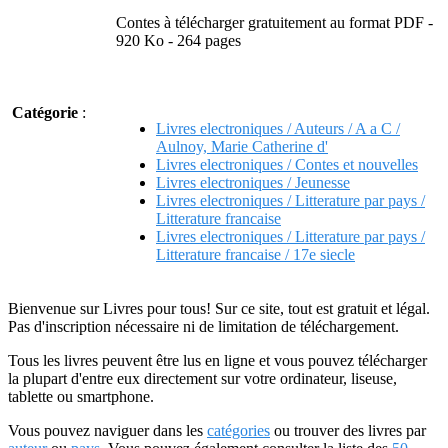
Contes à télécharger gratuitement au format PDF -
920 Ko - 264 pages
Catégorie
:
Livres electroniques / Auteurs / A a C /
Aulnoy, Marie Catherine d'
Livres electroniques / Contes et nouvelles
Livres electroniques / Jeunesse
Livres electroniques / Litterature par pays /
Litterature francaise
Livres electroniques / Litterature par pays /
Litterature francaise / 17e siecle
Bienvenue sur Livres pour tous! Sur ce site, tout est gratuit et légal.
Pas d'inscription nécessaire ni de limitation de téléchargement.
Tous les livres peuvent être lus en ligne et vous pouvez télécharger
la plupart d'entre eux directement sur votre ordinateur, liseuse,
tablette ou smartphone.
Vous pouvez naviguer dans les
catégories
ou trouver des livres par