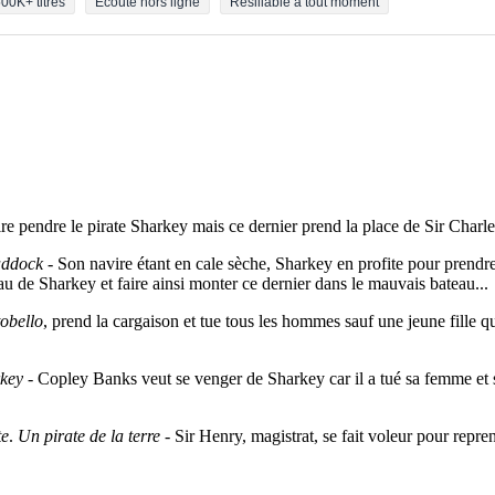
00K+ titres
Écoute hors ligne
Résiliable à tout moment
re pendre le pirate Sharkey mais ce dernier prend la place de Sir Charles
addock
- Son navire étant en cale sèche, Sharkey en profite pour prendr
au de Sharkey et faire ainsi monter ce dernier dans le mauvais bateau...
obello
, prend la cargaison et tue tous les hommes sauf une jeune fille q
rkey
- Copley Banks veut se venger de Sharkey car il a tué sa femme et ses
te
.
Un pirate de la terre
- Sir Henry, magistrat, se fait voleur pour repren