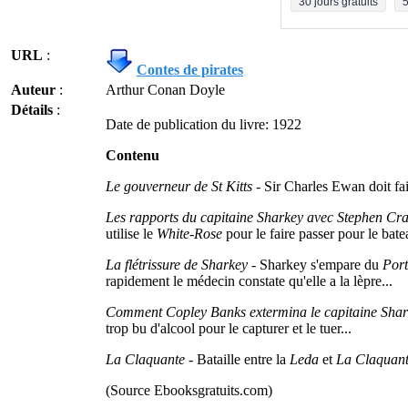
30 jours gratuits
5
URL
:
Contes de pirates
Auteur
:
Arthur Conan Doyle
Détails
:
Date de publication du livre: 1922
Contenu
Le gouverneur de St Kitts
- Sir Charles Ewan doit fai
Les rapports du capitaine Sharkey avec Stephen Cr
utilise le
White-Rose
pour le faire passer pour le bate
La flétrissure de Sharkey
- Sharkey s'empare du
Port
rapidement le médecin constate qu'elle a la lèpre...
Comment Copley Banks extermina le capitaine Sha
trop bu d'alcool pour le capturer et le tuer...
La Claquante
- Bataille entre la
Leda
et
La Claquan
(Source Ebooksgratuits.com)