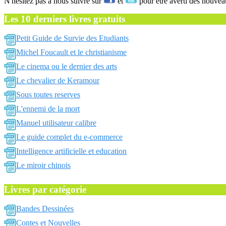
N'hésitez pas a nous suivre sur
et
pour être averti des nouvea
Les 10 derniers livres gratuits
Petit Guide de Survie des Etudiants
Michel Foucault et le christianisme
Le cinema ou le dernier des arts
Le chevalier de Keramour
Sous toutes reserves
L'ennemi de la mort
Manuel utilisateur calibre
Le guide complet du e-commerce
Intelligence artificielle et education
Le miroir chinois
Livres par catégorie
Bandes Dessinées
Contes et Nouvelles